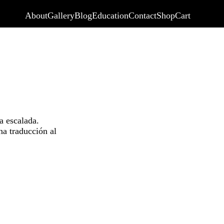
About
Gallery
Blog
Education
Contact
Shop
Cart
a escalada.
na traducción al