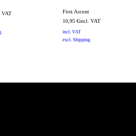
First Ascent
10,95
€
incl. VAT
g
excl.
Shipping