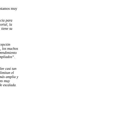
 Estamos muy
cia para
orial, la
 tiene su
cepción
a, los muchos
 rendimiento
ampliados“.
lee casi tan
limitan el
más amplia y
bro muy
de escalada.